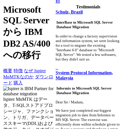
頼
Testimonials
Microsoft
Schulz, Brazil
SQL Server
InterBase to Microsoft SQL Server
Database Migration
から IBM
In order to change a factory supervision
DB2 AS/400
and information system, we were looking
for a tool to migrate the existing
"Interbase 6.0" database to "Microsoft
への移行
SQL Server". We tested a few softwares,
but they didn't suit us.
...
概要
特徴
なぜ Ispirer
System Protocol Information,
MnMTKなのか
ダウンロ
Malaysia
ード
購入
Informix to Microsoft SQL Server
Database Migration
Ispirer MnMTK はデー
Dear Sir / Madam,
タ、T-SQLストアドプロ
We have just completed our biggest
シージャ、ファンクショ
migration job to date from Informix to
ン、トリガ、データベー
MS SQL Server. The exercise was
ススキーマ(DDL)および
efficiently done within schedule given to
us. It was a success and thanks to a great