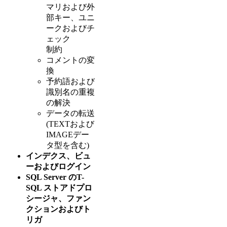
マリおよび外
部キー、ユニ
ークおよびチ
ェック
制約
コメントの変
換
予約語および
識別名の重複
の解決
データの転送
(TEXTおよび
IMAGEデー
タ型を含む)
インデクス、ビュ
ーおよびログイン
SQL Server のT-
SQL ストアドプロ
シージャ、ファン
クションおよびト
リガ