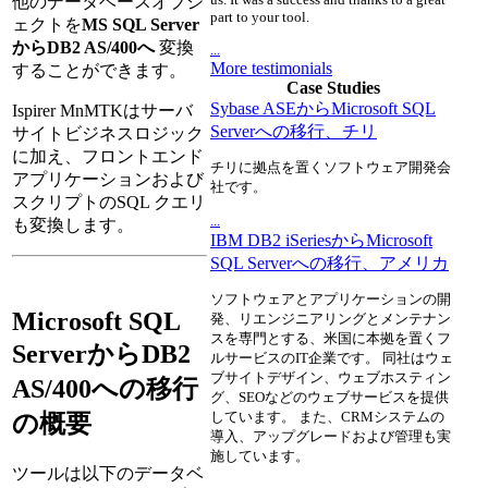
他のデータベースオブジ
part to your tool.
ェクトを
MS SQL Server
からDB2 AS/400へ
変換
...
More testimonials
することができます。
Case Studies
Sybase ASEからMicrosoft SQL
Ispirer MnMTKはサーバ
Serverへの移行、チリ
サイトビジネスロジック
に加え、フロントエンド
チリに拠点を置くソフトウェア開発会
アプリケーションおよび
社です。
スクリプトのSQL クエリ
...
も変換します。
IBM DB2 iSeriesからMicrosoft
SQL Serverへの移行、アメリカ
ソフトウェアとアプリケーションの開
Microsoft SQL
発、リエンジニアリングとメンテナン
スを専門とする、米国に本拠を置くフ
ServerからDB2
ルサービスのIT企業です。 同社はウェ
ブサイトデザイン、ウェブホスティン
AS/400への移行
グ、SEOなどのウェブサービスを提供
しています。 また、CRMシステムの
の概要
導入、アップグレードおよび管理も実
施しています。
ツールは以下のデータベ