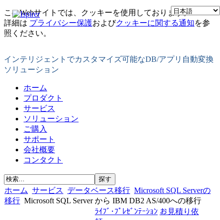
このWebサイトでは、クッキーを使用しております。
詳細は
プライバシー保護
および
クッキーに関する通知
を参
照ください。
インテリジェントでカスタマイズ可能なDB/アプリ自動変換
ソリューション
ホーム
プロダクト
サービス
ソリューション
ご購入
サポート
会社概要
コンタクト
ホーム
サービス
データベース移行
Microsoft SQL Serverの
移行
Microsoft SQL Server から IBM DB2 AS/400への移行
ﾗｲﾌﾞ･ﾌﾟﾚｾﾞﾝﾃｰｼｮﾝ
お見積り依