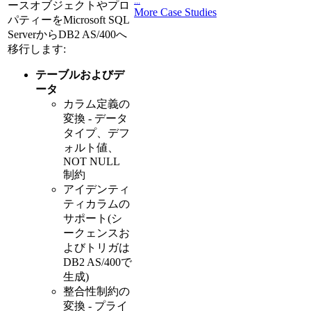
...
ースオブジェクトやプロ
More Case Studies
パティーをMicrosoft SQL
ServerからDB2 AS/400へ
移行します:
テーブルおよびデ
ータ
カラム定義の
変換 - データ
タイプ、デフ
ォルト値、
NOT NULL
制約
アイデンティ
ティカラムの
サポート(シ
ークェンスお
よびトリガは
DB2 AS/400で
生成)
整合性制約の
変換 - プライ