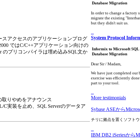
Database Migration
In order to change a factory 
migrate the existing "Interba
but they didn't suit us.
...
System Protocol Inform
SQLデータベースアクセスのアプリケーションプログ
ver 2000 ではC/C++アプリケーション向けの
Informix to Microsoft SQL
er のプリコンパイラは埋め込みSQL文か
Database Migration
Dear Sir / Madam,
We have just completed our b
exercise was efficiently done
part to your tool.
...
More testimonials
提供の取りやめをアナウンス
C実装を止め、SQL Serverのデータア
Sybase ASEからMicr
チリに拠点を置くソフトウ
...
IBM DB2 iSeriesか