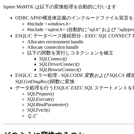
Ispirer MnMTK は以下の変換処理を自動的に行います
ODBC APIや構造体定義のインクルードファイル宣言
#include
<windows.h>
#include
<sqlext.h>
(自動的に
"sql.h"
および
"sqltype
ESQL/C データベース接続部分 -
EXEC SQL CONNECT 
Allocates environment handle
Allocate connection handle
以下の関数を実行しコネクションを確立
SQLConnect()
SQLDriverConnect()
SQLBrowseConnect()
ESQL/C エラー処理 -
SQLCODE 変数および SQLCA 構
SQLGetDiagRec()
関数に変換
データ処理を行う
ESQL/C EXEC SQL
ステートメントを
SQLPrepare()
SQLExecute()
SQLBindParameter()
SQLFetch()
など