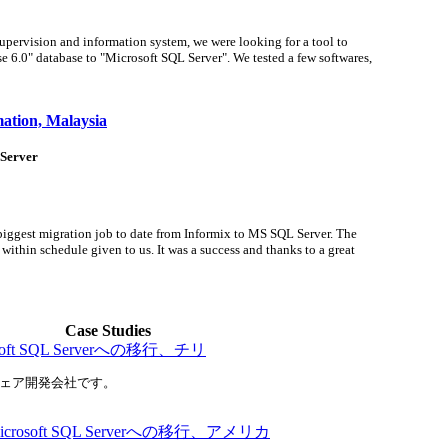
supervision and information system, we were looking for a tool to
se 6.0" database to "Microsoft SQL Server". We tested a few softwares,
ation, Malaysia
 Server
iggest migration job to date from Informix to MS SQL Server. The
 within schedule given to us. It was a success and thanks to a great
Case Studies
osoft SQL Serverへの移行、チリ
ェア開発会社です。
らMicrosoft SQL Serverへの移行、アメリカ