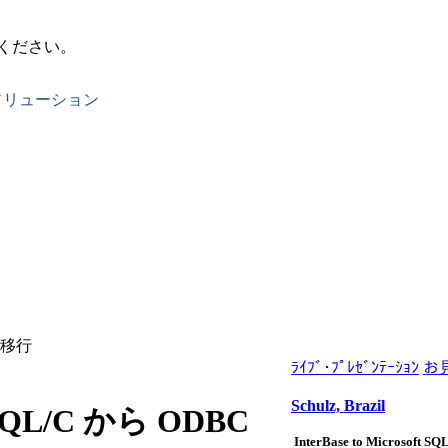
ください。
ソリューション
の移行
ﾗｲﾌﾞ･ﾌﾟﾚｾﾞﾝﾃｰｼｮﾝ
お
Schulz, Brazil
L/C から ODBC
InterBase to Microsoft SQ