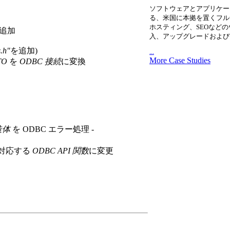
ソフトウェアとアプリケー
る、米国に本拠を置くフル
ホスティング、SEOなど
を追加
入、アップグレードおよび
s.h"
を追加)
...
More Case Studies
TO
を
ODBC 接続
に変換
造体
を ODBC エラー処理 -
対応する
ODBC API 関数
に変更