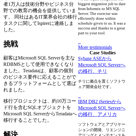
者1万人は技術分野やビジネス分
biggest migration job to date
from Informix to MS SQL
野での教育の機会を提供していま
Server. The exercise was
す。 同社はあるIT業界会社の移行
efficiently done within
タスクに関してIspirerに連絡しま
schedule given to us. It was a
success and thanks to a great
した。
part to your tool.
...
挑戦
More testimonials
Case Studies
顧客はMicrosoft SQL Serverを主な
Sybase ASEから
RDBMSとして使用できなくなり
Microsoft SQL Serverへ
ました。Teradataは、顧客の個別
の移行、チリ
のビジネス要件に応えることがで
チリに拠点を置くソフトウ
きるプラットフォームとして選ば
ェア開発会社です。
れました。
...
移行プロジェクトは、約10万コー
IBM DB2 iSeriesから
ド行を含むSQLオブジェクトを
Microsoft SQL Serverへ
Microsoft SQL ServerからTeradataへ
の移行、アメリカ
移行することでした。
ソフトウェアとアプリケー
ションの開発、リエンジニ
解決
アリングとメンテナンスを