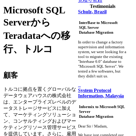
見積り依頼
Testimonials
Microsoft SQL
Schulz, Brazil
Serverから
InterBase to Microsoft
SQL Server
Database Migration
Teradataへの移
In order to change a factory
行、トルコ
supervision and information
system, we were looking for a
tool to migrate the existing
"Interbase 6.0" database to
"Microsoft SQL Server". We
tested a few softwares, but
顧客
they didn't suit us.
...
トルコに拠点を置くグローバルな
System Protocol
データウェアハウスの株式会社
Information, Malaysia
は、エンタープライズレベルのデ
Informix to Microsoft SQL
ータストレージサービスに加え
Server
て、マーケティングソリューショ
Database Migration
ン、コンサルティングおよびマー
Dear Sir / Madam,
ケティングリソース管理サービス
を提供しています。さらに、雇用
We have just completed our