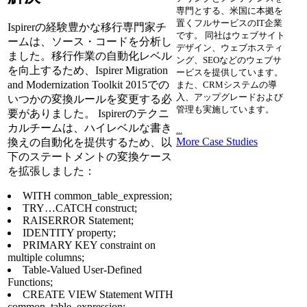
専門とする、米国に本拠を
置くフルサービスのIT企業
Ispirerの経験豊かな移行専門家チ
です。 同社はウェブサイト
ームは、ソース・コードを分析し
デザイン、ウェブホスティ
ました。移行作業の自動化レベル
ング、SEOなどのウェブサ
を向上するため、Ispirer Migration
ービスを提供しています。
and Modernization Toolkit 2015での
また、CRMシステムの導
入、アップグレードおよび
いつかの変換ルールを変更する必
管理も実施しています。
要がありました。 Ispirerのテクニ
カルチームは、ハイレベルな書き
...
More Case Studies
換えの自動化を提供するため、以
下のステートメントの変換ケース
を拡張しました：
WITH common_table_expression;
TRY…CATCH construct;
RAISERROR Statement;
IDENTITY property;
PRIMARY KEY constraint on
multiple columns;
Table-Valued User-Defined
Functions;
CREATE VIEW Statement WITH
common_table_expression;