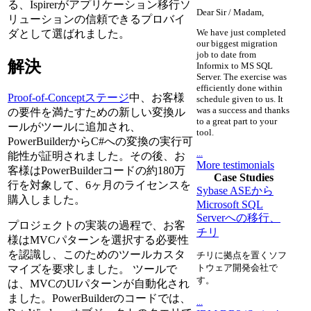
る、Ispirerがアプリケーション移行ソ
Dear Sir / Madam,
リューションの信頼できるプロバイ
We have just completed
ダとして選ばれました。
our biggest migration
job to date from
解決
Informix to MS SQL
Server. The exercise was
efficiently done within
Proof-of-Conceptステージ
中、お客様
schedule given to us. It
was a success and thanks
の要件を満たすための新しい変換ル
to a great part to your
ールがツールに追加され、
tool.
PowerBuilderからC#への変換の実行可
...
能性が証明されました。その後、お
More testimonials
客様はPowerBuilderコードの約180万
Case Studies
行を対象して、6ヶ月のライセンスを
Sybase ASEから
購入しました。
Microsoft SQL
Serverへの移行、
プロジェクトの実装の過程で、お客
チリ
様はMVCパターンを選択する必要性
を認識し、このためのツールカスタ
チリに拠点を置くソフ
トウェア開発会社で
マイズを要求しました。 ツールで
す。
は、MVCのUIパターンが自動化され
ました。PowerBuilderのコードでは、
...