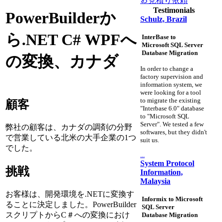
お見積り依頼
Testimonials
PowerBuilderか
Schulz, Brazil
ら.NET С# WPFへ
InterBase to
Microsoft SQL Server
Database Migration
の変換、カナダ
In order to change a
factory supervision and
information system, we
were looking for a tool
to migrate the existing
顧客
"Interbase 6.0" database
to "Microsoft SQL
Server". We tested a few
弊社の顧客は、カナダの調剤の分野
softwares, but they didn't
で営業している北米の大手企業の1つ
suit us.
でした。
...
System Protocol
挑戦
Information,
Malaysia
お客様は、開発環境を.NETに変換す
Informix to Microsoft
ることに決定しました。PowerBuilder
SQL Server
スクリプトからC＃への変換におけ
Database Migration