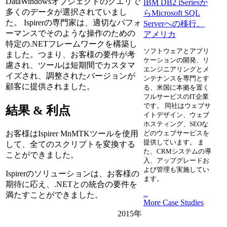
DataWindowsオブジェクトのクエリで
IBM DB2 iSeriesか
多くのデータが選択されていまし
らMicrosoft SQL
た。 Ispirerの専門家は、適切なパフォ
Serverへの移行、
ーマンスでそのような操作のための
アメリカ
特定の.NETフレームワークを構築し
ソフトウェアとアプリ
ました。つまり、お客様の要件が考
ケーションの開発、リ
慮され、ツールは短期間でカスタマ
エンジニアリングとメ
イズされ、調整されたバージョンが
ンテナンスを専門とす
顧客に提供されました。
る、米国に本拠を置く
フルサービスのIT企業
です。 同社はウェブサ
結果 & 利点
イトデザイン、ウェブ
ホスティング、SEOな
どのウェブサービスを
お客様はIspirer MnMTKツールを使用
提供しています。 ま
して、全てのスクリプトを変換する
た、CRMシステムの導
ことができました。
入、アップグレードお
よび管理も実施してい
Ispirerのソリューションは、お客様の
ます。
期待に応え、.NETとの統合の要件を
...
満たすことができました。
More Case Studies
2015年