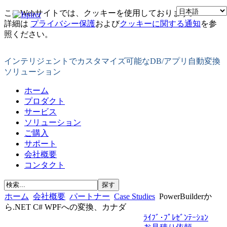
このWebサイトでは、クッキーを使用しております。
詳細は
プライバシー保護
および
クッキーに関する通知
を参
照ください。
インテリジェントでカスタマイズ可能なDB/アプリ自動変換
ソリューション
ホーム
プロダクト
サービス
ソリューション
ご購入
サポート
会社概要
コンタクト
ホーム
会社概要
パートナー
Case Studies
PowerBuilderか
ら.NET С# WPFへの変換、カナダ
ﾗｲﾌﾞ･ﾌﾟﾚｾﾞﾝﾃｰｼｮﾝ