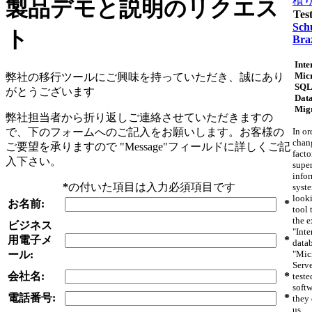
積
製品デモと説明のリクエス
Tes
Schu
ト
Braz
Inte
Micr
弊社の移行ツールにご興味を持っていただき、誠にあり
SQL
がとうございます
Dat
Mig
弊社担当者から折り返しご連絡させていただきますの
で、下のフォームへのご記入をお願いします。お客様の
In or
chan
ご要望を承りますので "Message"フィールドに詳しくご記
facto
入下さい。
supe
info
*
の付いた項目は入力必須項目です
syst
looki
お名前:
*
tool 
the e
ビジネス
"Inte
用電子メ
*
datab
ール:
"Mic
Serv
会社名:
*
teste
softw
電話番号:
*
they 
us.