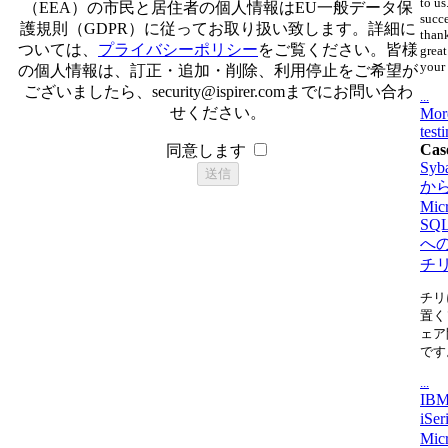
to us
（EEA）の市民と居住者の個人情報はEU一般データ保
succ
護規則（GDPR）に従ってお取り扱い致します。詳細に
thank
ついては、
プライバシーポリシー
をご覧ください。皆様
great
your 
の個人情報は、訂正・追加・削除、利用停止をご希望が
ございましたら、
security@ispirer.com
までにお問い合わ
...
せください。
Mor
test
Cas
同意します
Syb
か
Micr
SQL
へ
チ
チリ
置く
ェア
です
...
IBM
iSe
Micr