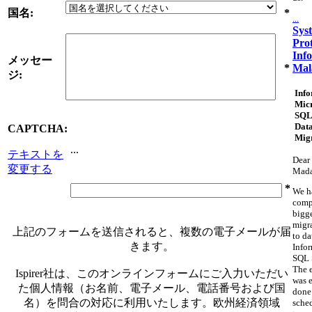
国名:
*
...
Sys
Pro
Inf
メッセー
Mal
*
ジ:
Info
Micr
SQL
Dat
CAPTCHA:
Mig
...
テキストを
Dear 
変更する
Mad
*
We h
comp
bigg
migr
上記のフォームを送信されると、複数の電子メールが届
to da
きます。
Info
SQL 
The 
Ispirer社は、このオンラインフォームにご入力いただい
was e
た個人情報（お名前、電子メール、電話番号および国
done
名）を問合の対応に利用いたします。欧州経済領域
sche