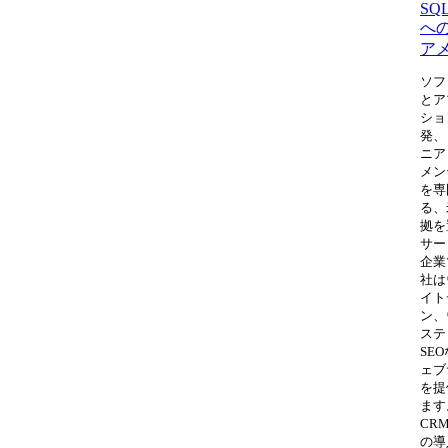
SQL
へ
ア
ソフ
とア
ショ
発、
ニア
メン
を専
る、
拠を
サー
企業
社は
イト
ン、
ステ
SE
ェブ
を提
ます
CR
の導