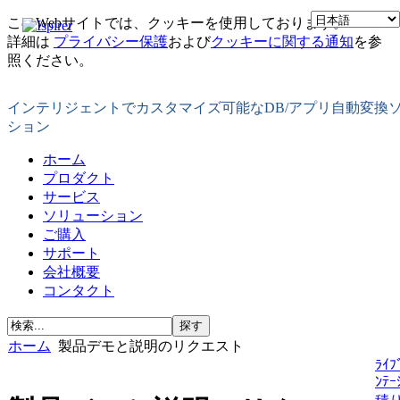
このWebサイトでは、クッキーを使用しております。
詳細は
プライバシー保護
および
クッキーに関する通知
を参
照ください。
インテリジェントでカスタマイズ可能なDB/アプリ自動変換
ション
ホーム
プロダクト
サービス
ソリューション
ご購入
サポート
会社概要
コンタクト
ホーム
製品デモと説明のリクエスト
ﾗｲﾌ
ﾝﾃｰ