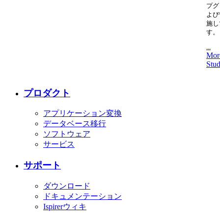
プグ
よび
施し
す。
...
Mor
Stud
プロダクト
アプリケーション変換
データベース移行
ソフトウェア
サービス
サポート
ダウンロード
ドキュメンテーション
Ispirerウィキ