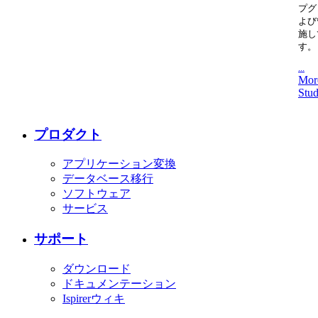
プグ
よび
施し
す。
...
Mor
Stud
プロダクト
アプリケーション変換
データベース移行
ソフトウェア
サービス
サポート
ダウンロード
ドキュメンテーション
Ispirerウィキ