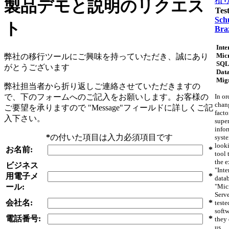
積
製品デモと説明のリクエス
Tes
Schu
ト
Braz
Inte
Micr
弊社の移行ツールにご興味を持っていただき、誠にあり
SQL
がとうございます
Dat
Mig
弊社担当者から折り返しご連絡させていただきますの
で、下のフォームへのご記入をお願いします。お客様の
In or
chan
ご要望を承りますので "Message"フィールドに詳しくご記
facto
入下さい。
supe
info
*
の付いた項目は入力必須項目です
syst
looki
お名前:
*
tool 
the e
ビジネス
"Inte
用電子メ
*
datab
ール:
"Mic
Serv
会社名:
*
teste
softw
電話番号:
*
they 
us.