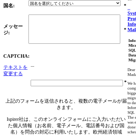
国名:
*
...
Sys
Pro
Inf
メッセー
Mal
*
ジ:
Info
Micr
SQL
Dat
CAPTCHA:
Mig
...
テキストを
Dear 
変更する
Mad
*
We h
comp
bigg
migr
上記のフォームを送信されると、複数の電子メールが届
to da
きます。
Info
SQL 
The 
Ispirer社は、このオンラインフォームにご入力いただい
was e
た個人情報（お名前、電子メール、電話番号および国
done
名）を問合の対応に利用いたします。欧州経済領域
sche