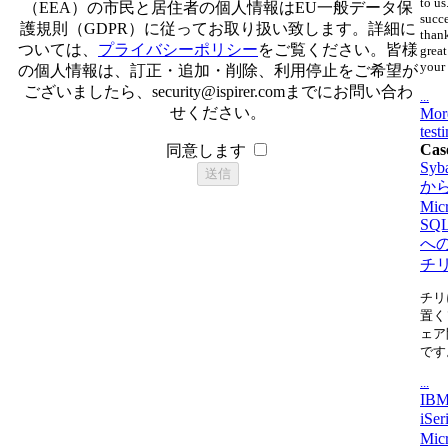
to us
（EEA）の市民と居住者の個人情報はEU一般データ保
succ
護規則（GDPR）に従ってお取り扱い致します。詳細に
thank
ついては、
プライバシーポリシー
をご覧ください。皆様
great
your 
の個人情報は、訂正・追加・削除、利用停止をご希望が
ございましたら、
security@ispirer.com
までにお問い合わ
...
せください。
Mor
test
Cas
同意します
Syb
か
Micr
SQL
へ
チ
チリ
置く
ェア
です
...
IBM
iSe
Micr