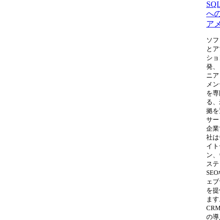
SQL
へ
ア
ソフ
とア
ショ
発、
ニア
メン
を専
る、
拠を
サー
企業
社は
イト
ン、
ステ
SE
ェブ
を提
ます
CR
の導