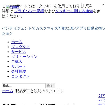
このWebサイトでは、クッキーを使用しております。
詳細は
プライバシー保護
および
クッキーに関する通知
を参
照ください。
インテリジェントでカスタマイズ可能なDB/アプリ自動変換
ション
ホーム
プロダクト
サービス
ソリューション
ご購入
サポート
会社概要
コンタクト
ホーム
製品デモと説明のリクエスト
ﾗｲﾌ
ﾝﾃｰ