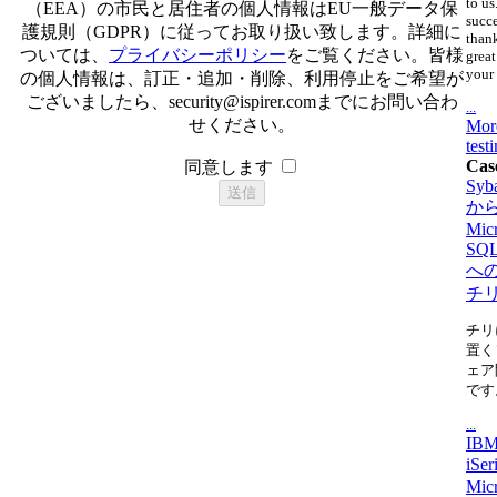
to us
（EEA）の市民と居住者の個人情報はEU一般データ保
succ
護規則（GDPR）に従ってお取り扱い致します。詳細に
thank
ついては、
プライバシーポリシー
をご覧ください。皆様
great
your 
の個人情報は、訂正・追加・削除、利用停止をご希望が
ございましたら、
security@ispirer.com
までにお問い合わ
...
せください。
Mor
test
Cas
同意します
Syb
か
Micr
SQL
へ
チ
チリ
置く
ェア
です
...
IBM
iSe
Micr