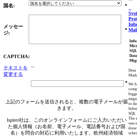
国名:
*
...
Sys
Pro
Inf
メッセー
Mal
*
ジ:
Info
Micr
SQL
Dat
CAPTCHA:
Mig
...
テキストを
Dear 
変更する
Mad
*
We h
comp
bigg
migr
上記のフォームを送信されると、複数の電子メールが届
to da
きます。
Info
SQL 
The 
Ispirer社は、このオンラインフォームにご入力いただい
was e
た個人情報（お名前、電子メール、電話番号および国
done
名）を問合の対応に利用いたします。欧州経済領域
sche