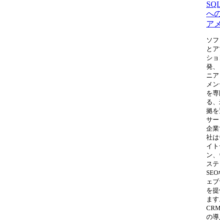
SQL
へ
ア
ソフ
とア
ショ
発、
ニア
メン
を専
る、
拠を
サー
企業
社は
イト
ン、
ステ
SE
ェブ
を提
ます
CR
の導