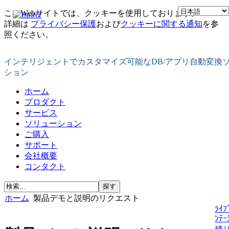
このWebサイトでは、クッキーを使用しております。
詳細は
プライバシー保護
および
クッキーに関する通知
を参
照ください。
インテリジェントでカスタマイズ可能なDB/アプリ自動変換
ション
ホーム
プロダクト
サービス
ソリューション
ご購入
サポート
会社概要
コンタクト
ホーム
製品デモと説明のリクエスト
ﾗｲﾌ
ﾝﾃｰ