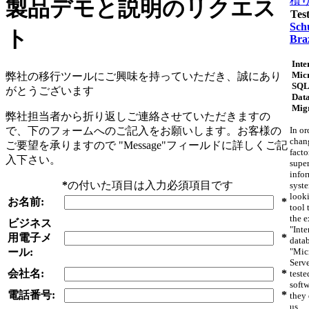
積
製品デモと説明のリクエス
Tes
Schu
ト
Braz
Inte
Micr
弊社の移行ツールにご興味を持っていただき、誠にあり
SQL
がとうございます
Dat
Mig
弊社担当者から折り返しご連絡させていただきますの
で、下のフォームへのご記入をお願いします。お客様の
In or
chan
ご要望を承りますので "Message"フィールドに詳しくご記
facto
入下さい。
supe
info
*
の付いた項目は入力必須項目です
syst
looki
お名前:
*
tool 
the e
ビジネス
"Inte
用電子メ
*
datab
ール:
"Mic
Serv
会社名:
*
teste
softw
電話番号:
*
they 
us.