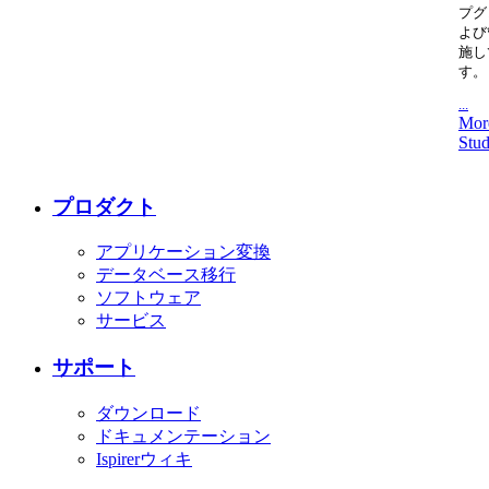
プグ
よび
施し
す。
...
Mor
Stud
プロダクト
アプリケーション変換
データベース移行
ソフトウェア
サービス
サポート
ダウンロード
ドキュメンテーション
Ispirerウィキ