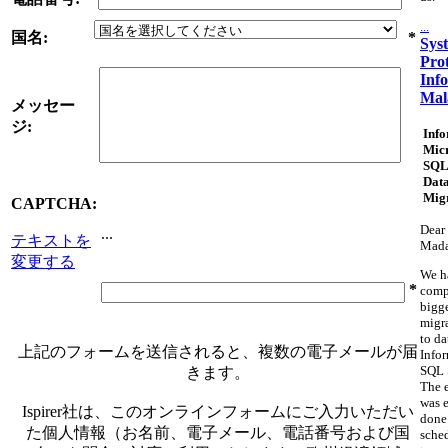
...
国名:
*
Sys
Pro
Inf
Mal
メッセー
ジ:
Info
Micr
SQL
Dat
Mig
CAPTCHA:
Dear 
...
テキストを
Mad
変更する
We h
*
comp
bigg
migr
to da
上記のフォームを送信されると、複数の電子メールが届
Info
SQL 
きます。
The 
was e
Ispirer社は、このオンラインフォームにご入力いただい
done
た個人情報（お名前、電子メール、電話番号および国
sche