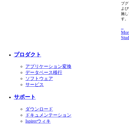
プグ
よび
施し
す。
...
Mor
Stud
プロダクト
アプリケーション変換
データベース移行
ソフトウェア
サービス
サポート
ダウンロード
ドキュメンテーション
Ispirerウィキ