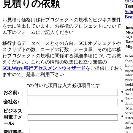
積
見積りの依頼
Tes
Schu
Braz
お見積り価格は移行プロジェクトの規模とビジネス要件
を元に算出しています。お客様のプロジェクトについて
Inte
以下のフォームにご記入ください
Micr
SQL
Dat
移行するデータベースとその方向、SQLオブジェクトや
Mig
スクリプトの数、コードの行数、データ量、その他の移
行プロジェクトの規模に関係する詳細事項についてお教
In or
chan
えください。これらの情報の収集に役立つ無償の
facto
SQLWays 移行アセスメントウィザード
をご提供しており
supe
ますので、是非ご利用下さい
info
syst
looki
*
の付いた項目は入力必須項目です
tool 
お名前:
*
the e
"Inte
会社名:
*
datab
"Mic
ビジネス
Serv
用電子メ
*
teste
softw
ール:
they 
us.
電話番号: