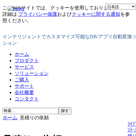
このWebサイトでは、クッキーを使用しております。
詳細は
プライバシー保護
および
クッキーに関する通知
を参
照ください。
インテリジェントでカスタマイズ可能なDB/アプリ自動変換
ション
ホーム
プロダクト
サービス
ソリューション
ご購入
サポート
会社概要
コンタクト
ホーム
見積りの依頼
ﾗｲﾌ
ﾝﾃｰ