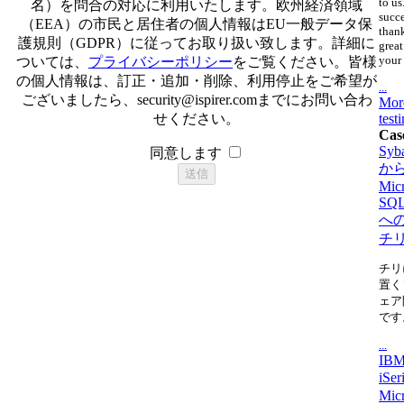
to us
名）を問合の対応に利用いたします。欧州経済領域
succ
（EEA）の市民と居住者の個人情報はEU一般データ保
thank
護規則（GDPR）に従ってお取り扱い致します。詳細に
great
your 
ついては、
プライバシーポリシー
をご覧ください。皆様
の個人情報は、訂正・追加・削除、利用停止をご希望が
...
ございましたら、
security@ispirer.com
までにお問い合わ
Mor
せください。
test
Cas
Syb
同意します
か
Micr
SQL
へ
チ
チリ
置く
ェア
です
...
IBM
iSe
Micr