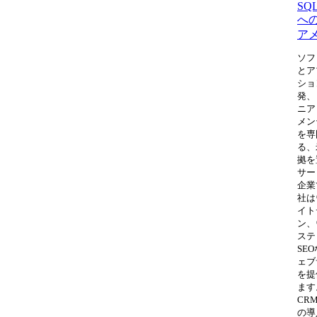
SQL
へ
ア
ソフ
とア
ショ
発、
ニア
メン
を専
る、
拠を
サー
企業
社は
イト
ン、
ステ
SE
ェブ
を提
ます
CR
の導