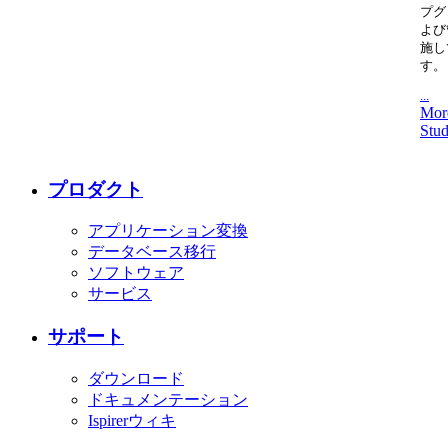
プグ
よび
施し
す。
...
Mor
Stud
プロダクト
アプリケーション変換
データベース移行
ソフトウェア
サービス
サポート
ダウンロード
ドキュメンテーション
Ispirerウィキ