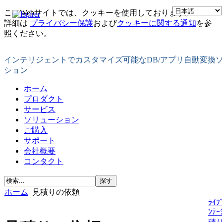
このWebサイトでは、クッキーを使用しております。
詳細は
プライバシー保護
および
クッキーに関する通知
を参
照ください。
インテリジェントでカスタマイズ可能なDB/アプリ自動変換
ション
ホーム
プロダクト
サービス
ソリューション
ご購入
サポート
会社概要
コンタクト
ホーム
見積りの依頼
ﾗｲﾌ
ﾝﾃｰ