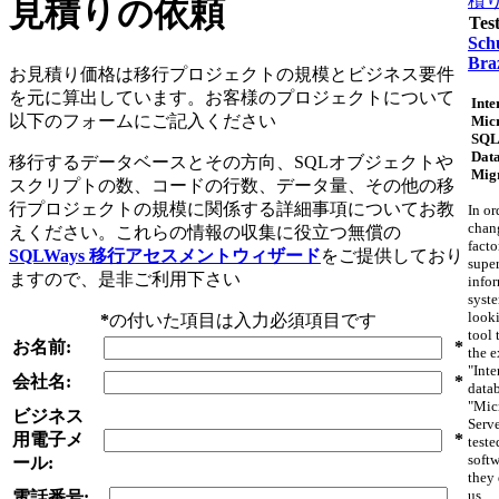
積
見積りの依頼
Tes
Schu
Braz
お見積り価格は移行プロジェクトの規模とビジネス要件
を元に算出しています。お客様のプロジェクトについて
Inte
以下のフォームにご記入ください
Micr
SQL
Dat
移行するデータベースとその方向、SQLオブジェクトや
Mig
スクリプトの数、コードの行数、データ量、その他の移
行プロジェクトの規模に関係する詳細事項についてお教
In or
chan
えください。これらの情報の収集に役立つ無償の
facto
SQLWays 移行アセスメントウィザード
をご提供しており
supe
ますので、是非ご利用下さい
info
syst
looki
*
の付いた項目は入力必須項目です
tool 
お名前:
*
the e
"Inte
会社名:
*
datab
"Mic
ビジネス
Serv
用電子メ
*
teste
softw
ール:
they 
us.
電話番号: