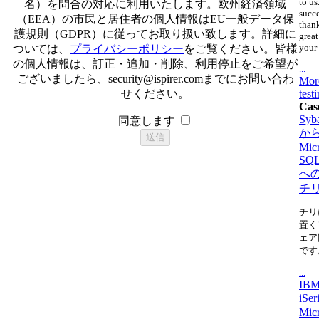
to us
名）を問合の対応に利用いたします。欧州経済領域
succ
（EEA）の市民と居住者の個人情報はEU一般データ保
thank
護規則（GDPR）に従ってお取り扱い致します。詳細に
great
your 
ついては、
プライバシーポリシー
をご覧ください。皆様
の個人情報は、訂正・追加・削除、利用停止をご希望が
...
ございましたら、
security@ispirer.com
までにお問い合わ
Mor
せください。
test
Cas
Syb
同意します
か
Micr
SQL
へ
チ
チリ
置く
ェア
です
...
IBM
iSe
Micr