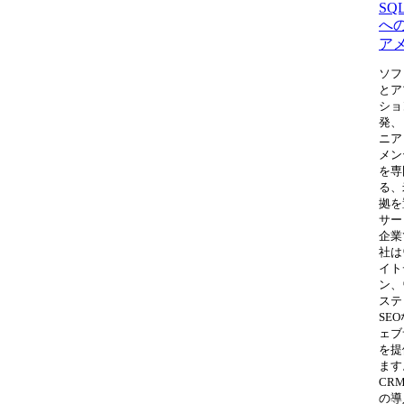
SQL
へ
ア
ソフ
とア
ショ
発、
ニア
メン
を専
る、
拠を
サー
企業
社は
イト
ン、
ステ
SE
ェブ
を提
ます
CR
の導