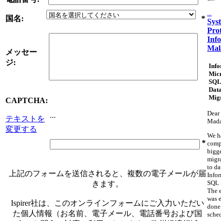
...
国名:
*
Sys
Pro
Inf
Mal
メッセー
ジ:
Info
Micr
SQL
Dat
Mig
CAPTCHA:
Dear 
...
テキストを
Mad
変更する
We h
*
comp
bigg
migr
to da
上記のフォームを送信されると、複数の電子メールが届
Info
SQL 
きます。
The 
was e
Ispirer社は、このオンラインフォームにご入力いただい
done
た個人情報（お名前、電子メール、電話番号および国
sche