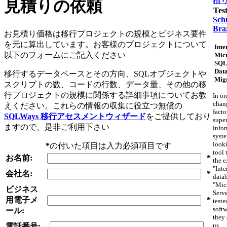
積
見積りの依頼
Tes
Schu
Braz
お見積り価格は移行プロジェクトの規模とビジネス要件
を元に算出しています。お客様のプロジェクトについて
Inte
以下のフォームにご記入ください
Micr
SQL
Dat
移行するデータベースとその方向、SQLオブジェクトや
Mig
スクリプトの数、コードの行数、データ量、その他の移
行プロジェクトの規模に関係する詳細事項についてお教
In or
chan
えください。これらの情報の収集に役立つ無償の
facto
SQLWays 移行アセスメントウィザード
をご提供しており
supe
ますので、是非ご利用下さい
info
syst
looki
*
の付いた項目は入力必須項目です
tool 
お名前:
*
the e
"Inte
会社名:
*
datab
"Mic
ビジネス
Serv
用電子メ
*
teste
softw
ール:
they 
us.
電話番号: