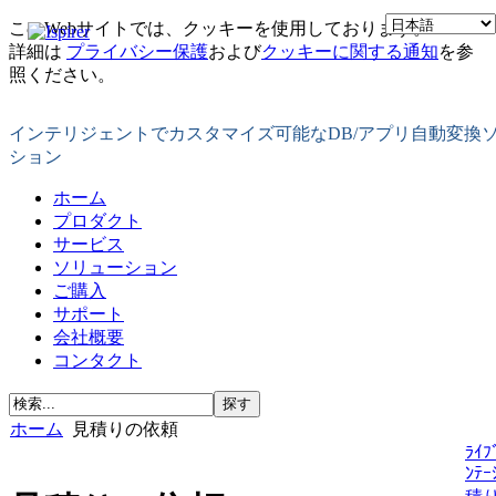
このWebサイトでは、クッキーを使用しております。
詳細は
プライバシー保護
および
クッキーに関する通知
を参
照ください。
インテリジェントでカスタマイズ可能なDB/アプリ自動変換
ション
ホーム
プロダクト
サービス
ソリューション
ご購入
サポート
会社概要
コンタクト
ホーム
見積りの依頼
ﾗｲﾌ
ﾝﾃｰ