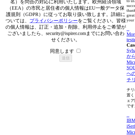
to us
名）を問合の対応に利用いたします。欧州経済領域
succ
（EEA）の市民と居住者の個人情報はEU一般データ保
thank
護規則（GDPR）に従ってお取り扱い致します。詳細に
great
your 
ついては、
プライバシーポリシー
をご覧ください。皆様
の個人情報は、訂正・追加・削除、利用停止をご希望が
...
ございましたら、
security@ispirer.com
までにお問い合わ
Mor
せください。
test
Cas
Syb
同意します
か
Micr
SQL
へ
チ
チリ
置く
ェア
です
...
IBM
iSe
Micr