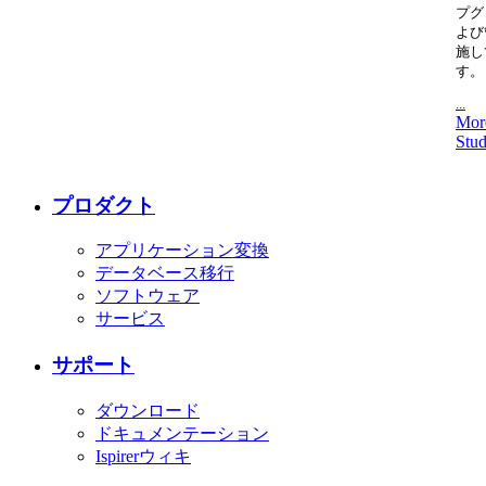
プグ
よび
施し
す。
...
Mor
Stud
プロダクト
アプリケーション変換
データベース移行
ソフトウェア
サービス
サポート
ダウンロード
ドキュメンテーション
Ispirerウィキ