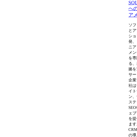
SQL
へ
ア
ソフ
とア
ショ
発、
ニア
メン
を専
る、
拠を
サー
企業
社は
イト
ン、
ステ
SE
ェブ
を提
ます
CR
の導