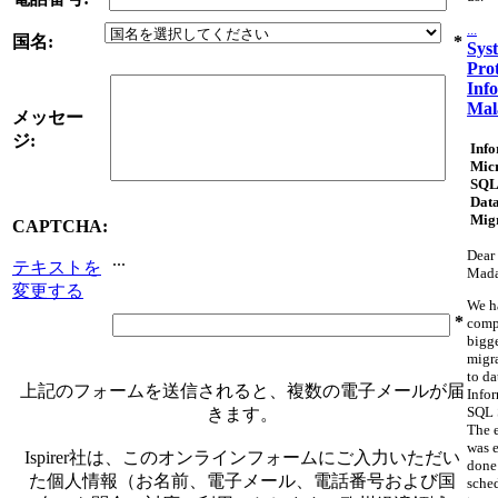
...
国名:
*
Sys
Pro
Inf
Mal
メッセー
ジ:
Info
Micr
SQL
Dat
Mig
CAPTCHA:
Dear 
...
テキストを
Mad
変更する
We h
*
comp
bigg
migr
to da
上記のフォームを送信されると、複数の電子メールが届
Info
SQL 
きます。
The 
was e
Ispirer社は、このオンラインフォームにご入力いただい
done
た個人情報（お名前、電子メール、電話番号および国
sche