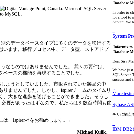
Database M
In order to c
for a tool to
Server". We te
...
System Pro
プから別のデータベースタイプに多くのデータを移行する
Informix to
思います。移行プロセス中、データ型、ストアドプ
Database M
Dear Sir / M
クトはこのようなものではありませんでした。 我々の要件は、
We have just
Lデータベースの機能を再現することでした。
SQL Server. T
success and t
を提供しようとしていました。市販されていた製品の中
...
ませんでした。しかし、Ispirerチームのタイムリ
More testi
く、大きな進歩を遂げることができました。そうし
行う必要があったはずなので、私たちはを数百時間も節
Sybase 
チリに拠点
Ispirer社をお勧めします。」
...
IBM DB2
Michael Kulik、