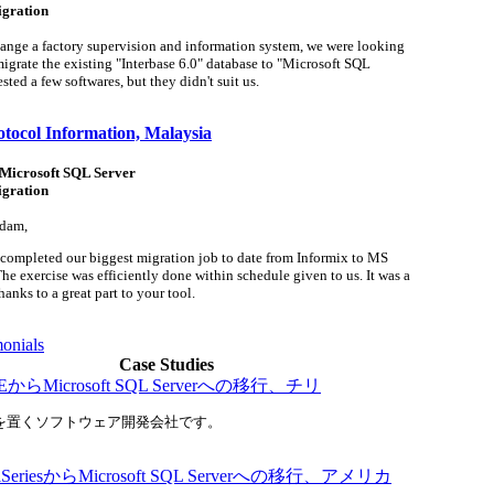
igration
hange a factory supervision and information system, we were looking
 migrate the existing "Interbase 6.0" database to "Microsoft SQL
sted a few softwares, but they didn't suit us.
tocol Information, Malaysia
 Microsoft SQL Server
igration
adam,
 completed our biggest migration job to date from Informix to MS
he exercise was efficiently done within schedule given to us. It was a
hanks to a great part to your tool.
monials
Case Studies
ASEからMicrosoft SQL Serverへの移行、チリ
を置くソフトウェア開発会社です。
 iSeriesからMicrosoft SQL Serverへの移行、アメリカ