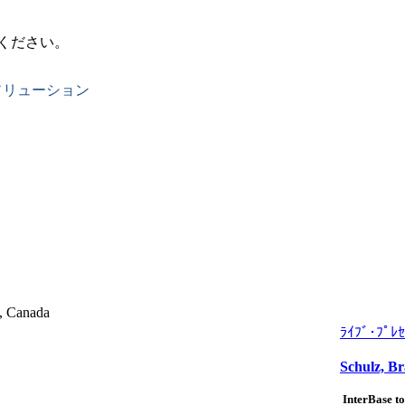
ください。
ソリューション
t, Canada
ﾗｲﾌﾞ･ﾌﾟﾚｾ
Schulz, Br
InterBase t