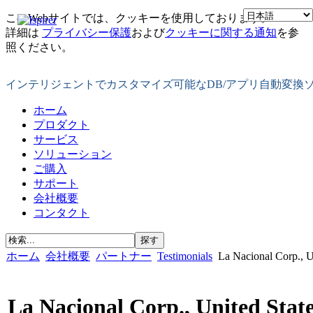
このWebサイトでは、クッキーを使用しております。
詳細は
プライバシー保護
および
クッキーに関する通知
を参
照ください。
インテリジェントでカスタマイズ可能なDB/アプリ自動変換
ホーム
プロダクト
サービス
ソリューション
ご購入
サポート
会社概要
コンタクト
ホーム
会社概要
パートナー
Testimonials
La Nacional Corp., U
La Nacional Corp., United Stat